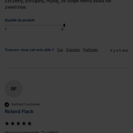
Szczelny, porządny, myślę, że dzięki niemu kawa nie 
zwietrzeje.
Qualité du produit
1
5
Trouvez-vous cet avis utile ?
Oui
Signaler
Partager
il y a 5 ans
RF
Verified Customer
Roland Flack
Hervorragende Qualität