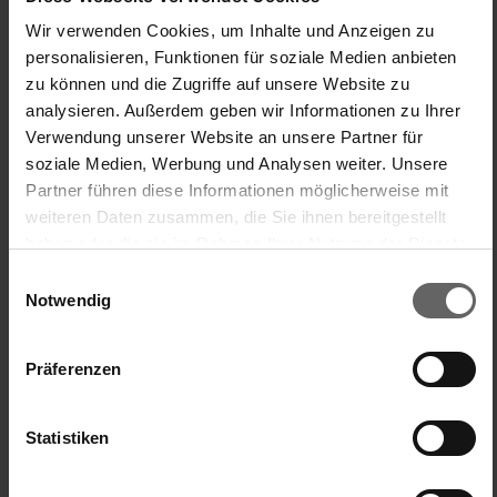
Wir verwenden Cookies, um Inhalte und Anzeigen zu
A
personalisieren, Funktionen für soziale Medien anbieten
zu können und die Zugriffe auf unsere Website zu
Verified Customer
analysieren. Außerdem geben wir Informationen zu Ihrer
AniaK
Verwendung unserer Website an unsere Partner für
soziale Medien, Werbung und Analysen weiter. Unsere
Partner führen diese Informationen möglicherweise mit
Pojemnik na kawę
weiteren Daten zusammen, die Sie ihnen bereitgestellt
Vorratsdose Fresh & Easy Kaffee 1,4 L rund
haben oder die sie im Rahmen Ihrer Nutzung der Dienste
Po usunięciu naklejek, pojemnik lepi się i wygląda źle oraz 
gesammelt haben. Sie geben Einwilligung zu unseren
Einwilligungsauswahl
mało estetycznie. Pisałam do Pana, który jest 
Cookies, wenn Sie unsere Webseite weiterhin nutzen.
Notwendig
odpowiedzialny za obsługę klienta, dostałam odpowiedź,że 
jest mu przykro....ale to ja nie mogę wystawić pojemnika na 
blat kuchenny,bo wygląda strasznie.
Präferenzen
Qualité du produit
Statistiken
1
5