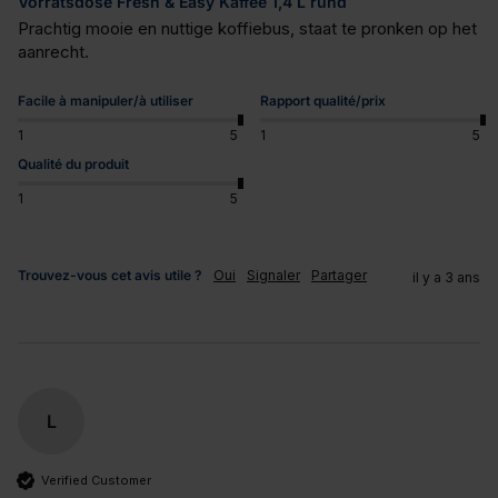
Vorratsdose Fresh & Easy Kaffee 1,4 L rund
Prachtig mooie en nuttige koffiebus, staat te pronken op het 
aanrecht.
Facile à manipuler/à utiliser
Rapport qualité/prix
1
5
1
5
Qualité du produit
1
5
Trouvez-vous cet avis utile ?
Oui
Signaler
Partager
il y a 3 ans
L
Verified Customer