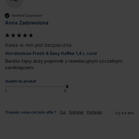
Verified Customer
Anna Zadowolona
Kawa w nim jest bezpieczna
Vorratsdose Fresh & Easy Kaffee 1,4 L rund
Bardzo fajny duży pojemnik z rewelacyjnym szczelnym 
zamknięciem.
Qualité du produit
1
5
Trouvez-vous cet avis utile ?
Oui
Signaler
Partager
il y a 6 ans