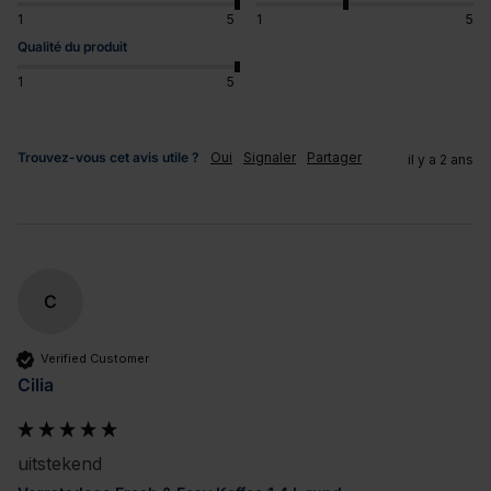
1
5
1
5
Qualité du produit
1
5
Trouvez-vous cet avis utile ?
Oui
Signaler
Partager
il y a 2 ans
C
Verified Customer
Cilia
uitstekend