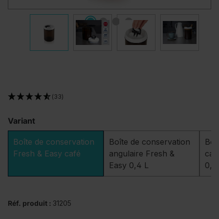
(33)
Variant
Boîte de conservation
Boîte de conservation
Boî
Fresh & Easy café
angulaire Fresh &
car
Easy 0,4 L
0,8
Réf. produit :
31205