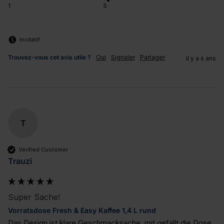
1
5
Incitatif
Trouvez-vous cet avis utile ?
Oui
Signaler
Partager
il y a 6 ans
T
Verified Customer
Trauzi
Super Sache!
Vorratsdose Fresh & Easy Kaffee 1,4 L rund
Das Design ist klare Geschmacksache, mit gefällt die Dose 