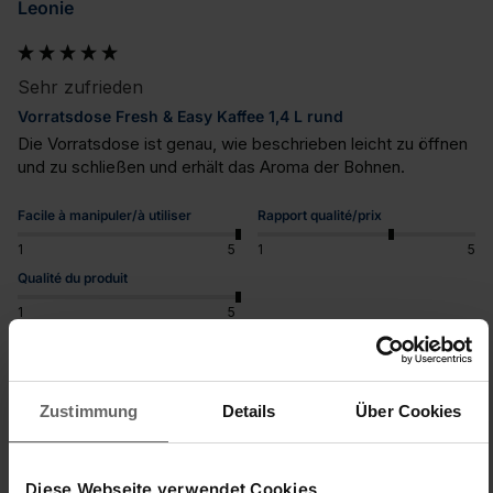
Leonie
Sehr zufrieden
Vorratsdose Fresh & Easy Kaffee 1,4 L rund
Die Vorratsdose ist genau, wie beschrieben leicht zu öffnen 
und zu schließen und erhält das Aroma der Bohnen.
Facile à manipuler/à utiliser
Rapport qualité/prix
1
5
1
5
Qualité du produit
1
5
Trouvez-vous cet avis utile ?
Oui
Signaler
Partager
il y a 4 ans
Zustimmung
Details
Über Cookies
Diese Webseite verwendet Cookies