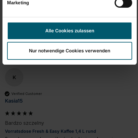
Marketing
Alle Cookies zulassen
Trouvez-vous cet avis utile ?
Oui
Signaler
Partager
il y a 5 ans
Nur notwendige Cookies verwenden
K
Verified Customer
Kasia15
Bardzo szczelny
Vorratsdose Fresh & Easy Kaffee 1,4 L rund