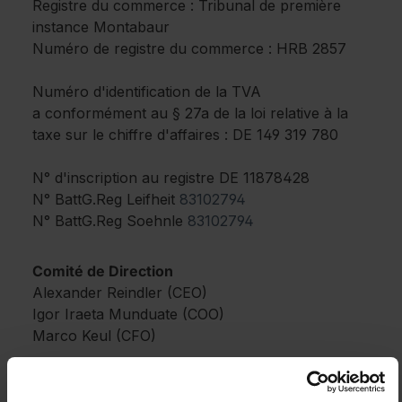
Registre du commerce : Tribunal de première
instance Montabaur
Numéro de registre du commerce : HRB 2857
Numéro d'identification de la TVA
a conformément au § 27a de la loi relative à la
taxe sur le chiffre d'affaires : DE 149 319 780
N° d'inscription au registre DE 11878428
N° BattG.Reg Leifheit
83102794
N° BattG.Reg Soehnle
83102794
Comité de Direction
Alexander Reindler (CEO)
Igor Iraeta Munduate (COO)
Marco Keul (CFO)
Conditions d’achat