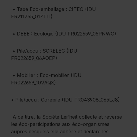
• Taxe Eco-emballage : CITEO (IDU
FR211755_01ZTLI)
• DEEE : Ecologic (IDU FR022659_05PNWG)
• Pile/accu : SCRELEC (IDU
FR022659_06AOEP)
• Mobilier : Eco-mobilier (IDU
FR022659_10VAQX)
• Pile/accu : Corepile (IDU FR043908_065LJ8)
A ce titre, la Société Leifheit collecte et reverse
les éco-participations aux éco-organismes
auprès desquels elle adhère et déclare les