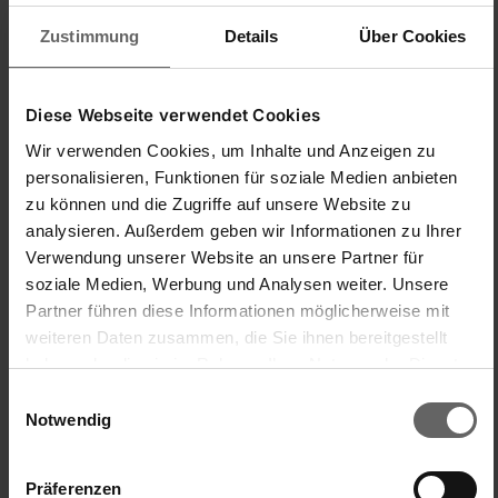
Zustimmung
Details
Über Cookies
La société Leifheit AG n’est ni disposée ni obligée
de participer à des règlements de litiges devant
Diese Webseite verwendet Cookies
un organisme de conciliation pour
consommateurs.
Wir verwenden Cookies, um Inhalte und Anzeigen zu
personalisieren, Funktionen für soziale Medien anbieten
zu können und die Zugriffe auf unsere Website zu
Autorité compétente pour les services de médias
analysieren. Außerdem geben wir Informationen zu Ihrer
audiovisuels :
Verwendung unserer Website an unsere Partner für
Medienanstalt Rheinland-Pfalz
soziale Medien, Werbung und Analysen weiter. Unsere
Turmstraße 10
Partner führen diese Informationen möglicherweise mit
67059 Ludwigshafen
weiteren Daten zusammen, die Sie ihnen bereitgestellt
Allemagne
haben oder die sie im Rahmen Ihrer Nutzung der Dienste
gesammelt haben. Sie geben Einwilligung zu unseren
Einwilligungsauswahl
Remarque :
Cookies, wenn Sie unsere Webseite weiterhin nutzen.
Notwendig
Nous avons conçu notre site Internet avec le
Präferenzen
plus grand soin. Nous ne pouvons néanmoins