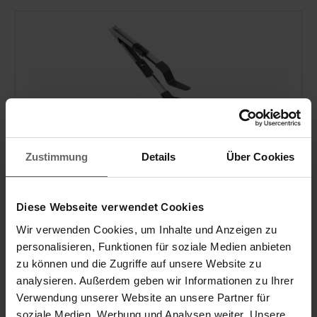
Zustimmung
Details
Über Cookies
Tourneur 2in1
Diese Webseite verwendet Cookies
Wir verwenden Cookies, um Inhalte und Anzeigen zu
personalisieren, Funktionen für soziale Medien anbieten
zu können und die Zugriffe auf unsere Website zu
(4)
analysieren. Außerdem geben wir Informationen zu Ihrer
Idéal pour les poêles antiadhésives
Verwendung unserer Website an unsere Partner für
Spatule avec pince intégrée
Lavable au lave-vaisselle
soziale Medien, Werbung und Analysen weiter. Unsere