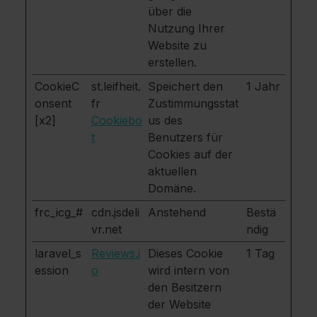
über die
Nutzung Ihrer
Website zu
erstellen.
CookieC
st.leifheit.
Speichert den
1 Jahr
onsent
fr
Zustimmungsstat
[x2]
Cookiebo
us des
t
Benutzers für
Cookies auf der
aktuellen
Domäne.
frc_icg_#
cdn.jsdeli
Anstehend
Bestä
vr.net
ndig
laravel_s
Reviews.i
Dieses Cookie
1 Tag
ession
o
wird intern von
den Besitzern
der Website