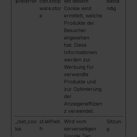
$referrer
cdn.shop
Mit diesem
Bestä
ware.stor
Cookie wird
ndig
e
ermittelt, welche
Produkte der
Besucher
angesehen
hat. Diese
Informationen
werden zur
Werbung für
verwandte
Produkte und
zur Optimierung
der
Anzeigeneffizien
z verwendet.
_/set_coo
st.leifheit.
Wird vom
Sitzun
kie
fr
serverseitigen
g
Google Tag