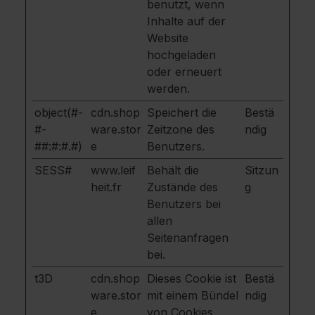
benutzt, wenn
Inhalte auf der
Website
hochgeladen
oder erneuert
werden.
object(#-
cdn.shop
Speichert die
Bestä
#-
ware.stor
Zeitzone des
ndig
##:#:#.#)
e
Benutzers.
SESS#
www.leif
Behält die
Sitzun
heit.fr
Zustände des
g
Benutzers bei
allen
Seitenanfragen
bei.
t3D
cdn.shop
Dieses Cookie ist
Bestä
ware.stor
mit einem Bündel
ndig
e
von Cookies