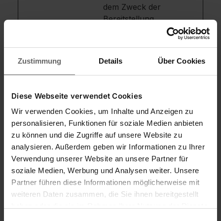
dem Zweck der
Bereitstellung
und Präsentation
von Inhalten
dienen. Die
Zustimmung
Details
Über Cookies
Cookies behalten
den korrekten
Zustand von
Diese Webseite verwendet Cookies
Schriftart,
Wir verwenden Cookies, um Inhalte und Anzeigen zu
Blog-/Bildschieb
personalisieren, Funktionen für soziale Medien anbieten
ereglern,
zu können und die Zugriffe auf unsere Website zu
Farbthemen und
analysieren. Außerdem geben wir Informationen zu Ihrer
anderen
Verwendung unserer Website an unsere Partner für
Website-
soziale Medien, Werbung und Analysen weiter. Unsere
Einstellungen
Partner führen diese Informationen möglicherweise mit
bei.
weiteren Daten zusammen, die Sie ihnen bereitgestellt
tTDu
cdn.shop
Dieses Cookie ist
Bestä
haben oder die sie im Rahmen Ihrer Nutzung der Dienste
ware.stor
mit einem Bündel
ndig
gesammelt haben. Sie geben Einwilligung zu unseren