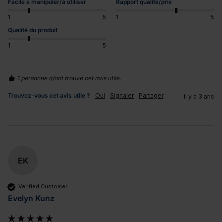
Facile à manipuler/à utiliser
Rapport qualité/prix
1
5
1
5
Qualité du produit
1
5
1 personne a/ont trouvé cet avis utile.
Trouvez-vous cet avis utile ?
Oui
Signaler
Partager
il y a 3 ans
EK
Verified Customer
Evelyn Kunz