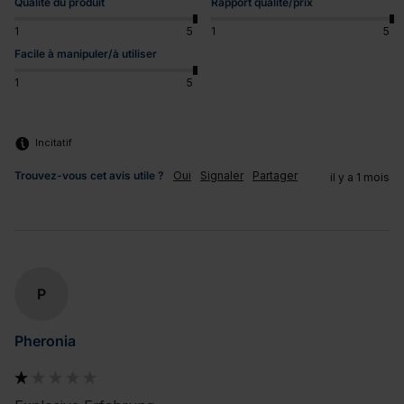
Qualité du produit
Rapport qualité/prix
1
5
1
5
Facile à manipuler/à utiliser
1
5
Incitatif
Trouvez-vous cet avis utile ?
Oui
Signaler
Partager
il y a 1 mois
P
Pheronia