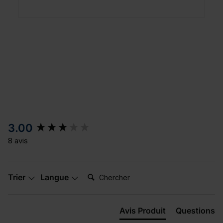
New content loaded
3.00
8 avis
Chercher:
Trier
Langue
Avis Produit
Questions