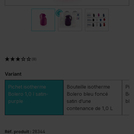
(8)
Variant
Pichet isotherme
Bouteille isotherme
Pic
Bolero 1,0 l satin-
Bolero bleu foncé
Bole
purple
satin d’une
bla
contenance de 1,0 L
Réf. produit :
28344