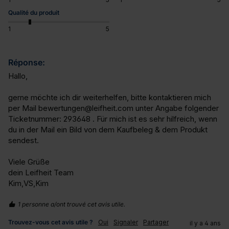
Qualité du produit
1
5
Réponse:
Hallo,

gerne möchte ich dir weiterhelfen, bitte kontaktieren mich 
per Mail bewertungen@leifheit.com unter Angabe folgender 
Ticketnummer: 293648 . Für mich ist es sehr hilfreich, wenn 
du in der Mail ein Bild von dem Kaufbeleg & dem Produkt 
sendest.

Viele Grüße

dein Leifheit Team

Kim,VS,Kim
1 personne a/ont trouvé cet avis utile.
Trouvez-vous cet avis utile ?
Oui
Signaler
Partager
il y a 4 ans