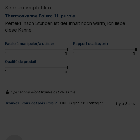
Sehr zu empfehlen
Thermoskanne Bolero 1 L purple
Perfekt, nach Stunden ist der Inhalt noch warm, ich liebe 
diese Kanne
Facile à manipuler/à utiliser
Rapport qualité/prix
1
5
1
5
Qualité du produit
1
5
1 personne a/ont trouvé cet avis utile.
Trouvez-vous cet avis utile ?
Oui
Signaler
Partager
il y a 3 ans