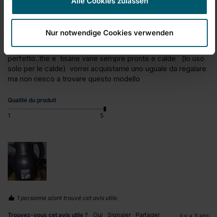
Alle Cookies zulassen
soddisfattissima!!!
Nur notwendige Cookies verwenden
Thermoskanne Bolero 1 L schwarz
l'ho comprato nel 2017 e funziona ancora in modo 
perfetto..the e  tisane varie sempre pronte e calde   (lo uso 
solo per le calde)  vorrei acquistarne uno uguale da regalare 
ma non riesco a trovare questo modello
Qualité du produit
1
5
1 personne a/ont trouvé cet avis utile.
Trouvez-vous cet avis utile ?
Oui
Signaler
Partager
il y a 3 ans