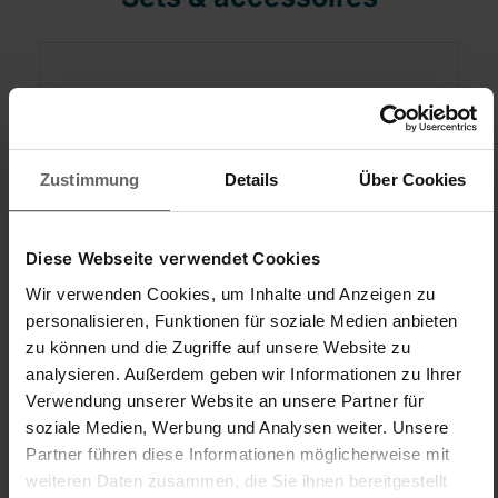
Zustimmung
Details
Über Cookies
Diese Webseite verwendet Cookies
Wir verwenden Cookies, um Inhalte und Anzeigen zu
Lave-vitre Professional de 45 cm
personalisieren, Funktionen für soziale Medien anbieten
zu können und die Zugriffe auf unsere Website zu
analysieren. Außerdem geben wir Informationen zu Ihrer
Verwendung unserer Website an unsere Partner für
soziale Medien, Werbung und Analysen weiter. Unsere
(5)
Partner führen diese Informationen möglicherweise mit
Très absorbant
weiteren Daten zusammen, die Sie ihnen bereitgestellt
Poignée caoutchoutée