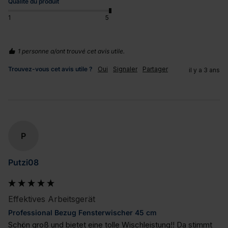
Qualité du produit
1
5
1 personne a/ont trouvé cet avis utile.
Trouvez-vous cet avis utile ?
Oui
Signaler
Partager
il y a 3 ans
P
Putzi08
Effektives Arbeitsgerät
Professional Bezug Fensterwischer 45 cm
Schön groß und bietet eine tolle Wischleistung!! Da stimmt 