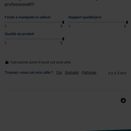
professionell!!!
Facile à manipuler/à utiliser
Rapport qualité/prix
1
5
1
5
Qualité du produit
1
5
1 personne a/ont trouvé cet avis utile.
Trouvez-vous cet avis utile ?
Oui
Signaler
Partager
il y a 3 ans