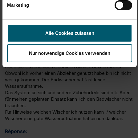
Marketing
M
Magnichtwringen
Alle Cookies zulassen
Bin enttäuscht.
Nur notwendige Cookies verwenden
Badwischer Bath Cleaner Telescope 150 cm
Habe die Dusche nach Gebrauch damit trocknen wollen. 
Obwohl ich vorher einen Abzieher genutzt habe bin ich nicht 
weit gekommen. Der Badwischer hat fast keine 
Wasseraufnahme.

Das System an sich und andere Zubehörteile sind o.k. Aber 
für meinen geplanten Einsatz kann  ich den Badwischer nicht 
brauchen. 

Für Hinweise welchen Wischer ich nutzen kann  / welcher 
Wischer eine gute Wasseraufnahme hat bin ich dankbar.
Réponse: