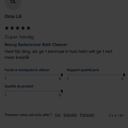
OL
Oma Lili
Super handig
Bezug Badwischer Bath Cleaner
Heel fijn ding, als ge t eenmaal in huis hebt wilt ge t niet 
meer kwijt🤩
Facile à manipuler/à utiliser
Rapport qualité/prix
1
5
1
5
Qualité du produit
1
5
Trouvez-vous cet avis utile ?
Oui
Signaler
Partager
il y a 1 an