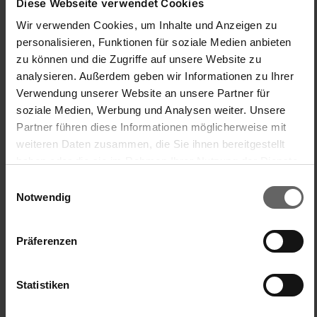
Diese Webseite verwendet Cookies
Facile à manipuler/à utiliser
Rapport qualité/prix
Wir verwenden Cookies, um Inhalte und Anzeigen zu
personalisieren, Funktionen für soziale Medien anbieten
1
5
1
5
zu können und die Zugriffe auf unsere Website zu
Qualité du produit
analysieren. Außerdem geben wir Informationen zu Ihrer
1
5
Verwendung unserer Website an unsere Partner für
soziale Medien, Werbung und Analysen weiter. Unsere
Partner führen diese Informationen möglicherweise mit
Réponse:
weiteren Daten zusammen, die Sie ihnen bereitgestellt
Lieber Kunde,

haben oder die sie im Rahmen Ihrer Nutzung der Dienste
es tut mir leid dass du solche Erfahrungen mit unserem 
Produkt machen musstest. Bitte wende dich direkt an 
gesammelt haben. Sie geben Einwilligung zu unseren
Einwilligungsauswahl
unseren Kundenservice damit wir gemeinsam eine Lösung 
Cookies, wenn Sie unsere Webseite weiterhin nutzen.
Notwendig
finden können.

Freundliche Grüße,Kim
Präferenzen
Trouvez-vous cet avis utile ?
Oui
Signaler
Partager
il y a 1 an
Statistiken