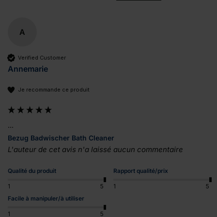
A
Verified Customer
Annemarie
Je recommande ce produit
...
Bezug Badwischer Bath Cleaner
L'auteur de cet avis n'a laissé aucun commentaire
Qualité du produit
Rapport qualité/prix
1
5
1
5
Facile à manipuler/à utiliser
1
5