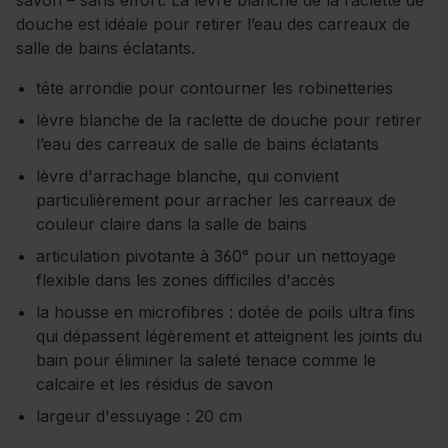
savon – sans effort. La lèvre blanche de la raclette de
douche est idéale pour retirer l’eau des carreaux de
salle de bains éclatants.
tête arrondie pour contourner les robinetteries
lèvre blanche de la raclette de douche pour retirer
l’eau des carreaux de salle de bains éclatants
lèvre d'arrachage blanche, qui convient
particulièrement pour arracher les carreaux de
couleur claire dans la salle de bains
articulation pivotante à 360° pour un nettoyage
flexible dans les zones difficiles d'accès
la housse en microfibres : dotée de poils ultra fins
qui dépassent légèrement et atteignent les joints du
bain pour éliminer la saleté tenace comme le
calcaire et les résidus de savon
largeur d'essuyage : 20 cm