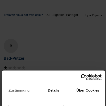
Trouvez-vous cet avis utile ?
Oui
Signaler
Partager
il y a 10 jours
B
Bad-Putzer
Nicht zu gebrauchen
Bezug Badwischer Bath Cleaner
Der Bezug taugt nichts. Ich hatte insgesamt 4 Stück und bei 
Zustimmung
Details
Über Cookies
allen war innerhalb kürzester Zeit der Gummi so ausgeleiert, 
dass er beim Putzen vom Wischer rutschte. Absolut 
unbrauchbar und daher entsorgt.