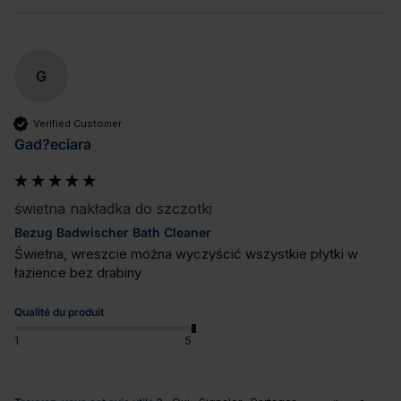
G
Verified Customer
Gad?eciara
świetna nakładka do szczotki
Bezug Badwischer Bath Cleaner
Świetna, wreszcie można wyczyścić wszystkie płytki w 
łazience bez drabiny
Qualité du produit
1
5