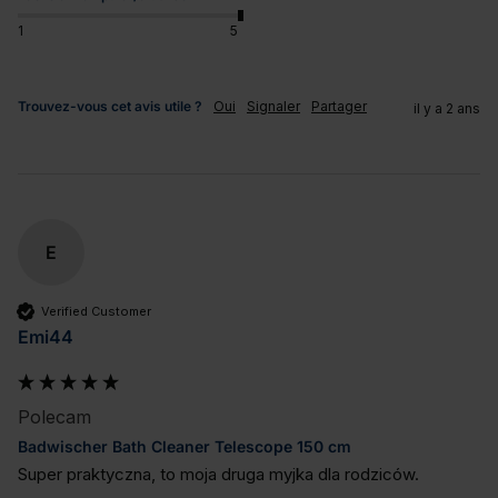
1
5
Trouvez-vous cet avis utile ?
Oui
Signaler
Partager
il y a 2 ans
E
Verified Customer
Emi44
Polecam
Badwischer Bath Cleaner Telescope 150 cm
Super praktyczna, to moja druga myjka dla rodziców.