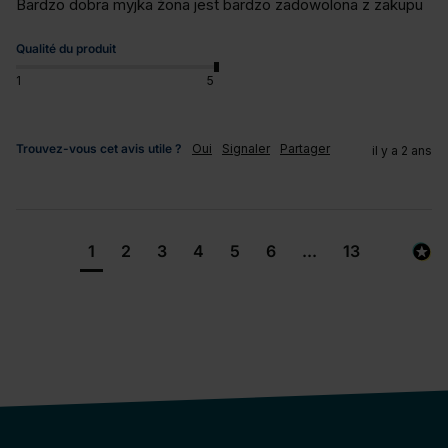
Bardzo dobra myjka żona jest bardzo zadowolona z zakupu
Qualité du produit
1
5
Trouvez-vous cet avis utile ?
Oui
Signaler
Partager
il y a 2 ans
1
2
3
4
5
6
...
13