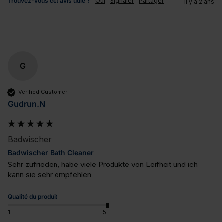
Trouvez-vous cet avis utile ?
Oui
Signaler
Partager
il y a 2 ans
G
Verified Customer
Gudrun.N
Badwischer
Badwischer Bath Cleaner
Sehr zufrieden, habe viele Produkte von Leifheit und ich 
kann sie sehr empfehlen
Qualité du produit
1
5