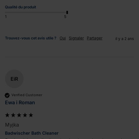
Qualité du produit
1
5
Trouvez-vous cet avis utile ?
Oui
Signaler
Partager
il y a 2 ans
EiR
Verified Customer
Ewa i Roman
Myjka
Badwischer Bath Cleaner