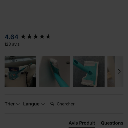
New content loaded
4.64
123 avis
Chercher:
Trier
Langue
Avis Produit
Questions