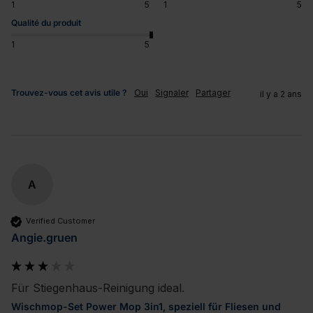
1
5
1
5
Qualité du produit
1
5
Trouvez-vous cet avis utile ?
Oui
Signaler
Partager
il y a 2 ans
A
Verified Customer
Angie.gruen
Für Stiegenhaus-Reinigung ideal.
Wischmop-Set Power Mop 3in1, speziell für Fliesen und