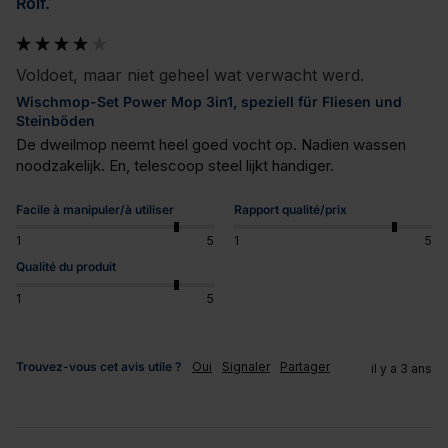
Rolf.
Voldoet, maar niet geheel wat verwacht werd.
Wischmop-Set Power Mop 3in1, speziell für Fliesen und
Steinböden
De dweilmop neemt heel goed vocht op. Nadien wassen 
noodzakelijk. En, telescoop steel lijkt handiger.
Facile à manipuler/à utiliser
Rapport qualité/prix
1
5
1
5
Qualité du produit
1
5
Trouvez-vous cet avis utile ?
Oui
Signaler
Partager
il y a 3 ans