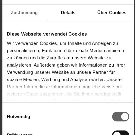
Zustimmung
Details
Über Cookies
Qualité du produit
1
5
Diese Webseite verwendet Cookies
Wir verwenden Cookies, um Inhalte und Anzeigen zu
personalisieren, Funktionen für soziale Medien anbieten
zu können und die Zugriffe auf unsere Website zu
analysieren. Außerdem geben wir Informationen zu Ihrer
Verwendung unserer Website an unsere Partner für
Trouvez-vous cet avis utile ?
Oui
Signaler
Partager
il y a 2 ans
soziale Medien, Werbung und Analysen weiter. Unsere
Partner führen diese Informationen möglicherweise mit
weiteren Daten zusammen, die Sie ihnen bereitgestellt
haben oder die sie im Rahmen Ihrer Nutzung der Dienste
gesammelt haben. Sie geben Einwilligung zu unseren
Einwilligungsauswahl
P
Cookies, wenn Sie unsere Webseite weiterhin nutzen.
Notwendig
PetronellekeA