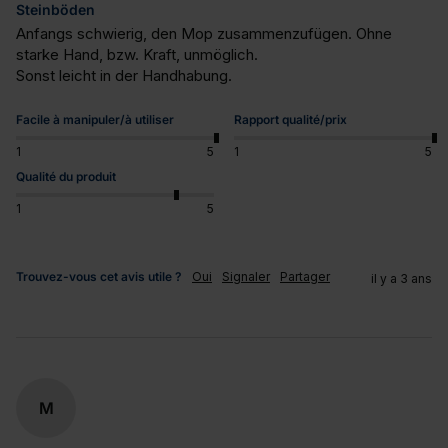
Steinböden
Anfangs schwierig, den Mop zusammenzufügen. Ohne 
starke Hand, bzw. Kraft, unmöglich.

Sonst leicht in der Handhabung.
Facile à manipuler/à utiliser
Rapport qualité/prix
1
5
1
5
Qualité du produit
1
5
Trouvez-vous cet avis utile ?
Oui
Signaler
Partager
il y a 3 ans
M