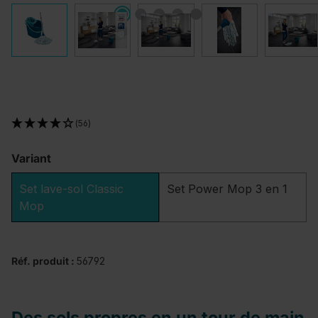
(56)
Variant
Set lave-sol Classic
Set Power Mop 3 en 1
Mop
Réf. produit :
56792
Des sols propres en un tour de main