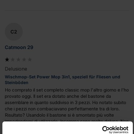
C2
Catmoon 29
Delusione
Wischmop-Set Power Mop 3in1, speziell für Fliesen und
Steinböden
Ho comprato il set completo classic mop l'altro giorno e l'ho 
provato oggi. Il set era dotato anche del bastone da 
assemblare in quanto suddiviso in 3 pezzi. Ho notato subito 
che i pezzi non combaciavano perfettamente tra di loro. 
Risultato? Usandolo il bastone si è smontato più volte 
impedendomi di utilizzarlo. Insomma sono molto delusa. Non 
lo consiglio. Forse è meglio acquistare un bastone "tutto 
d'un pezzo".