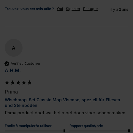
Trouvez-vous cet avis utile ?
Oui
Signaler
Partager
il y a 2 ans
A
Verified Customer
A.H.M.
Prima
Wischmop-Set Classic Mop Viscose, speziell für Fliesen
und Steinböden
Prima product doet wat het moet doen vloer schoonmaken
Facile à manipuler/à utiliser
Rapport qualité/prix