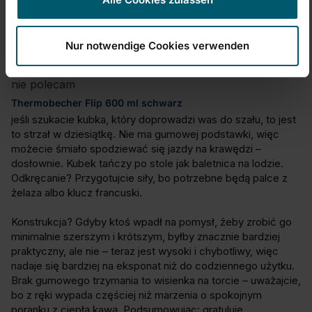
Wittorio
Nur notwendige Cookies verwenden
nie polecam
Thermobecher Flip 600 ml schwarz
jeśli szukacie kubka, który doprowadzi was do szału, to jest 
to strzał w dziesiątkę. Nie ma gumowej podstawki, więc 
możecie śmiało spodziewać się jazdy na krawędzi – 
dosłownie. Kubek tańczy po stole jak baletnica na lodzie. 
Odkręcanie? Przygotujcie siły, bo potrzebne będą palce z 
żelaza albo klucz francuski.

Konstrukcja? Gdyby ktoś wpadł na pomysł, żeby zrobić go 
minimalnie szerszym i krótszym, byłby znacznie bardziej 
praktyczny, ale nie – teraz jest wysoki i chybotliwy, więc 
nadaje się bardziej na eksponat niż do codziennego użytku. 
Brak gumowego trzymania to wisienka na torcie – uważajcie, 
bo z ręki wypada częściej niż marzenia o spokojnym 
poranku z ciepłą kawą. Podsumowując: gratuluję 