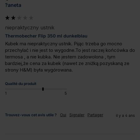
?aneta
niepraktyczny ustnik
Thermobecher Flip 350 ml dunkelblau
Kubek ma niepraktyczny ustnik. Pijąc trzeba go mocno 
przechylać i nie jest to wygodne.To jest raczej końcówka do 
termosa , a nie kubka. Nie jestem zadowolona , tym 
bardziej,że cena za kubek (nawet ze zniżką pozyskaną ze 
strony H&M) była wygórowana.
Qualité du produit
1
5
Trouvez-vous cet avis utile ?
Oui
Signaler
Partager
il y a 4 ans