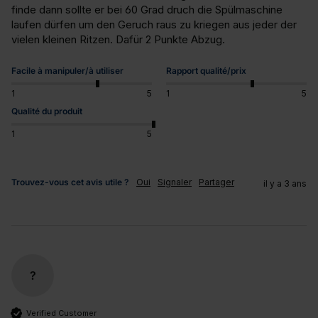
finde dann sollte er bei 60 Grad druch die Spülmaschine 
laufen dürfen um den Geruch raus zu kriegen aus jeder der 
vielen kleinen Ritzen. Dafür 2 Punkte Abzug.
Facile à manipuler/à utiliser
Rapport qualité/prix
1
5
1
5
Qualité du produit
1
5
Trouvez-vous cet avis utile ?
Oui
Signaler
Partager
il y a 3 ans
?
Verified Customer