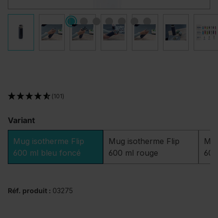
(101)
Variant
Mug isotherme Flip
Mug isotherme Flip
Mug
600 ml bleu foncé
600 ml rouge
600
Réf. produit :
03275