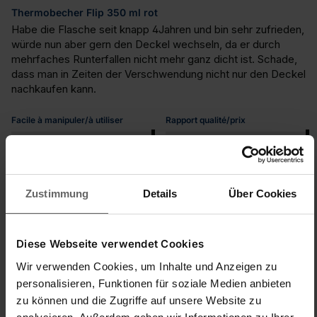
Thermobecher Flip 350 ml rot
Habe die Flasche seit knapp 4Jahren und bin sehr zufrieden, 
würde nun aber gern den Deckel wechseln, da er durch 
mehrfaches Runterfallen nicht mehr ganz dicht ist. Schade, 
dass man in Zeiten der Verschwendung nicht nur den Deckel 
nachkaufen kann.
Facile à manipuler/à utiliser
Rapport qualité/prix
1
5
1
5
Qualité du produit
1
5
Zustimmung
Details
Über Cookies
Trouvez-vous cet avis utile ?
Oui
Signaler
Partager
il y a 10 mois
Diese Webseite verwendet Cookies
Wir verwenden Cookies, um Inhalte und Anzeigen zu
personalisieren, Funktionen für soziale Medien anbieten
zu können und die Zugriffe auf unsere Website zu