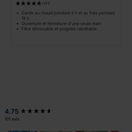
(101)
Garde au chaud pendant 6 h et au frais pendant
18 h
Ouverture et fermeture d'une seule main
Filtre dévissable et poignée rabattable
New content loaded
4.75
101 avis