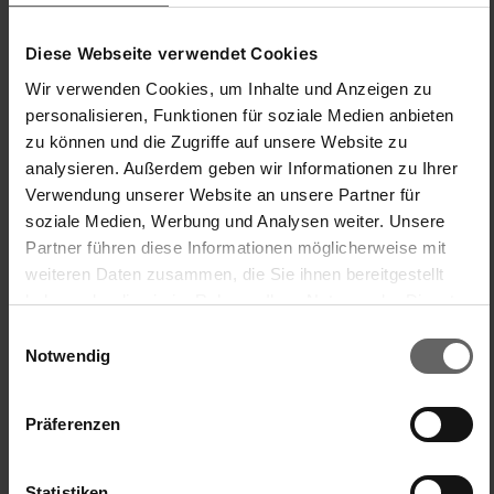
Informations complémentaires
Diese Webseite verwendet Cookies
Wir verwenden Cookies, um Inhalte und Anzeigen zu
Les bagues en caoutchouc 43 x 71 mm s'adaptent
personalisieren, Funktionen für soziale Medien anbieten
aux bocaux à étrier 135 ml de Leifheit.
zu können und die Zugriffe auf unsere Website zu
analysieren. Außerdem geben wir Informationen zu Ihrer
S'adaptent aux bocaux à étrier 135 ml de Leifheit
Verwendung unserer Website an unsere Partner für
Diamètre interne: 43 mm
soziale Medien, Werbung und Analysen weiter. Unsere
Diamètre externe: 71 mm
Partner führen diese Informationen möglicherweise mit
weiteren Daten zusammen, die Sie ihnen bereitgestellt
haben oder die sie im Rahmen Ihrer Nutzung der Dienste
gesammelt haben. Sie geben Einwilligung zu unseren
Einwilligungsauswahl
Cookies, wenn Sie unsere Webseite weiterhin nutzen.
Notwendig
Consignes de sécurité
Präferenzen
Statistiken