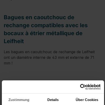
Bagues en caoutchouc de
rechange compatibles avec les
bocaux à étrier métallique de
Leifheit
Les bagues en caoutchouc de rechange de Leifheit
ont un diamètre interne de 43 mm et externe de 71
mm !
Pour bocaux:
135 ml
Zustimmung
Details
Über Cookies