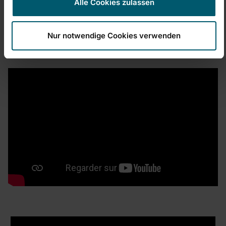
pour un nettoyage rapide entre deux, il existe
les
Alle Cookies zulassen
balais mécaniques
sont parfaits. Vous verrez : avec
Leifheit, le sol est tout de suite plus beau.
Nur notwendige Cookies verwenden